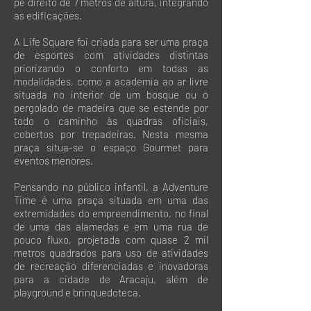
pé direito de 7 metros de altura, integrando
as edificações.
A Life Square foi criada para ser uma praça
de esportes com atividades distintas
priorizando o conforto em todas as
modalidades, como a academia ao ar livre
situada no interior de um bosque ou o
pergolado de madeira que se estende por
todo o caminho às quadras oficiais,
cobertos por trepadeiras. Nesta mesma
praça situa-se o espaço Gourmet para
eventos menores.
Pensando no público infantil, a Adventure
Time é uma praça situada em uma das
extremidades do empreendimento, no final
de uma das alamedas e em uma rua de
pouco fluxo, projetada com quase 2 mil
metros quadrados para uso de atividades
de recreação diferenciadas e inovadoras
para a cidade de Aracaju, além de
playground e brinquedoteca.