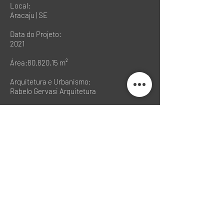
Local:
Aracaju | SE
Data do Projeto:
2021
Área:80.820,15 m²
Arquitetura e Urbanismo:
Rabelo Gervasi Arquitetura
Paisagismo:
Benedito Abbud
Interiores:
Duda Porto Arquitetura
Incorporadora:
Grupo Castro Lima
Construtora:
Cemp