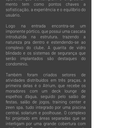
mento tem como pontos chaves a
sofisticação, a experiência e o equilíbrio do
usuário.
Logo na entrada encontra-se um
imponente pórtico, que possui uma cascata
introduzida na estrutura, trazendo a
natureza pra dentro e estendendo-se ao
complexo do clube. A guarita de vidro
blindado e os sistemas de segurança que
serão implantados são destaques do
condomínio.
Também foram criados setores de
atividades distribuídos em três praças, a
primeira delas é o Atrium, que recebe os
moradores com um deck lounge de
espelhos d’água, seguido pelo salão de
festas, salão de jogos, training center e
zeen spa, tudo integrado por uma piscina
central, solarium e poolhouse. O complexo
foi projetado em áreas separadas que se
interligam por uma grande cobertura com