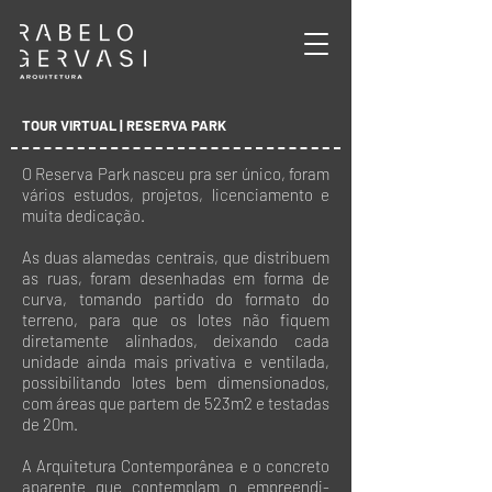
TOUR VIRTUAL |
RESERVA PARK
O Reserva Park nasceu pra ser único, foram
vários estudos, projetos, licenciamento e
muita dedicação.
As duas alamedas centrais, que distribuem
as ruas, foram desenhadas em forma de
curva, tomando partido do formato do
terreno, para que os lotes não fiquem
diretamente alinhados, deixando cada
unidade ainda mais privativa e ventilada,
possibilitando lotes bem dimensionados,
com áreas que partem de 523m2 e testadas
de 20m.
A Arquitetura Contemporânea e o concreto
aparente que contemplam o empreendi-