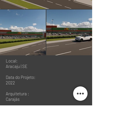
Local:
Aracaju | SE
Data do Projeto:
2022
Arquitetura :
Carajás
Arquitetura Executiva e Licenciamento:
Rabelo Gervasi Arquitetura
Engenharia Executiva: